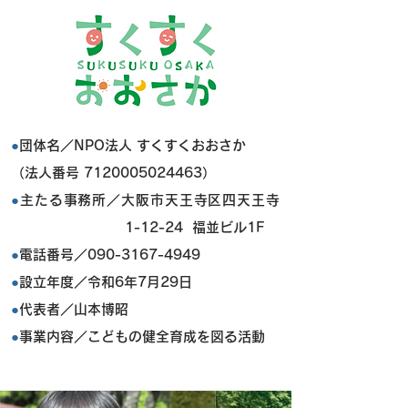
●
団体名／NPO法人 すくすくおおさか
​（法人番号
7120005024463
）
●
主たる事務所／大阪市天王寺区四天王寺
1-12-24 福並ビル1F
●
電話番号／090-3167-4949
●
設立年度／令和6年7月29日
●
代表者／山本博昭
●
事業内容／こどもの健全育成を図る活動