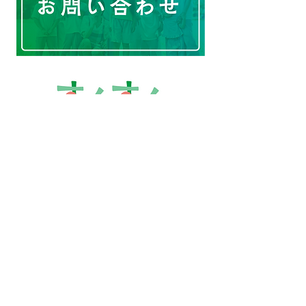
大阪市天王寺区四天王寺1丁目12番24
福並ビル1F